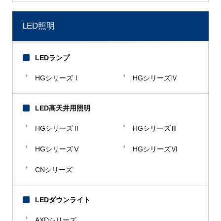
埼玉大学
サッポロビール
LED照明
滋賀県北部浄水場
昌和合成
LEDランプ
住金物産
住友電装
HGシリーズⅠ
HGシリーズⅣ
【た】
LED高天井用照明
高島屋
HGシリーズⅡ
HGシリーズⅢ
美ら海水族館
チヨダメタル
HGシリーズⅤ
HGシリーズⅥ
ディープラン
CNシリーズ
東京ガス
東京炭酸
LEDダウンライト
トヨタ紡織
トヨタホーム
AXDシリーズ