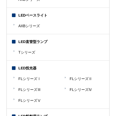
トヨタ自動織機
LEDベースライト
【な】
AXBシリーズ
名古屋市交通局
名古屋精工
LED直管型ランプ
日鋼ステンレス
Tシリーズ
【は】
東日本環境アクセス
LED投光器
不二重工
FLシリーズⅠ
FLシリーズⅡ
ホテルルポール麹町
FLシリーズⅢ
FLシリーズⅣ
【ま】
FLシリーズⅤ
マルト水谷
マルナカ