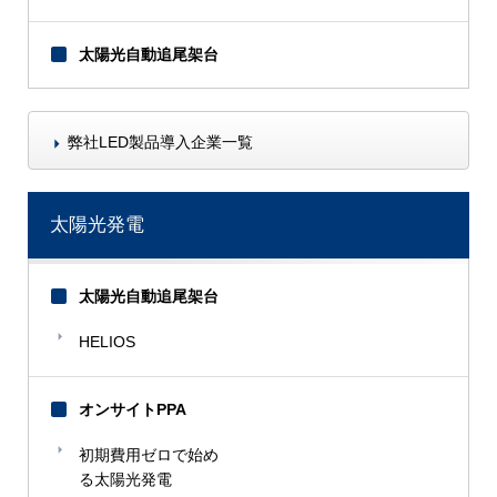
太陽光自動追尾架台
弊社LED製品導入企業一覧
【A】
JR北海道
太陽光発電
JR東日本
JR東海
太陽光自動追尾架台
JR貨物（東京貨物開発）
HELIOS
NHK
TSUTAYA
TOTO
オンサイトPPA
初期費用ゼロで始め
【あ】
る太陽光発電