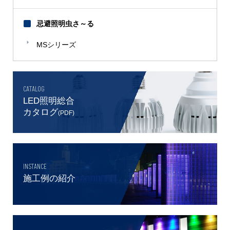
忌避照明虫さ～る
MSシリーズ
CATALOG
LED照明総合
カタログ
(PDF)
INSTANCE
施工例の紹介