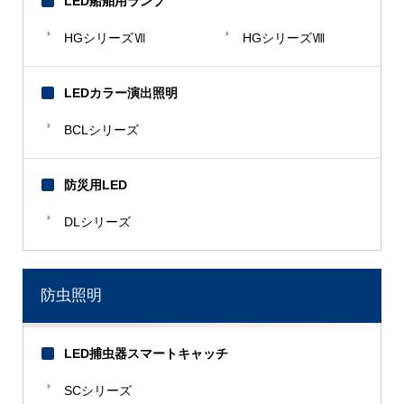
LED船舶用ランプ
三菱電機
モロゾフチョコレート
HGシリーズⅦ
HGシリーズⅧ
【や】
LEDカラー演出照明
ヤマハ電動機
BCLシリーズ
山本建設
防災用LED
DLシリーズ
防虫照明
LED捕虫器スマートキャッチ
SCシリーズ