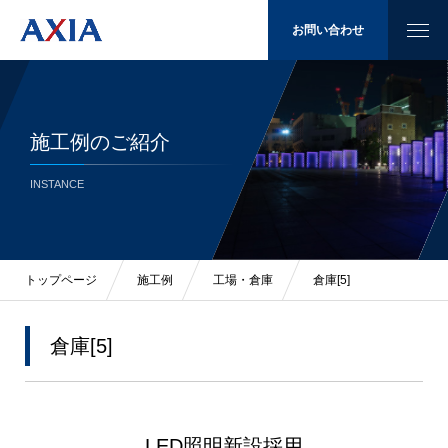
お問い合わせ
施工例のご紹介
太陽光発電
INSTANCE
省エネ
LED照明
トップページ
施工例
工場・倉庫
倉庫[5]
施工例
倉庫[5]
会社概要
LED照明新設採用