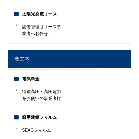
アメリカ大使館
亜光照材
太陽光発電リース
旭紙業
設備管理はリース事
近江ニスコ工業
業者へお任せ
大沢電気
オムロン
省エネ
【か】
カネ末製茶
電気料金
キリンビール
京セラ
特別高圧・高圧電力
をお使いの事業者様
合田観光商事
国際短期大学
小里機材
窓用建築フィルム
SEAGフィルム
【さ】