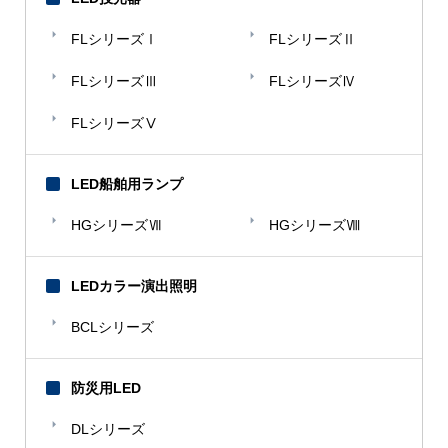
【ま】
マルト水谷
FLシリーズⅠ
FLシリーズⅡ
マルナカ
FLシリーズⅢ
FLシリーズⅣ
三菱電機
FLシリーズⅤ
モロゾフチョコレート
【や】
LED船舶用ランプ
ヤマハ電動機
HGシリーズⅦ
HGシリーズⅧ
山本建設
LEDカラー演出照明
BCLシリーズ
防災用LED
DLシリーズ