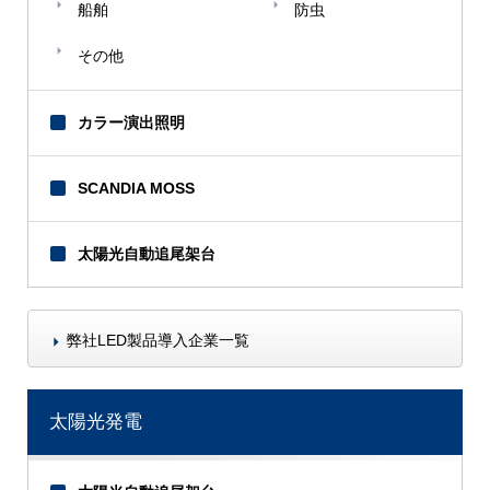
船舶
防虫
その他
カラー演出照明
SCANDIA MOSS
太陽光自動追尾架台
【A】
JR北海道
弊社LED製品導入企業一覧
JR東日本
JR東海
JR貨物（東京貨物開発）
太陽光発電
NHK
TSUTAYA