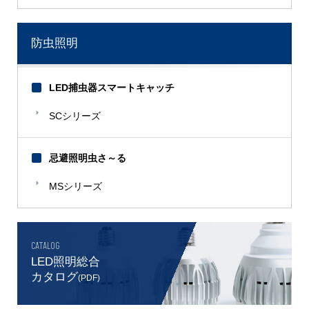
防虫照明
LED捕虫器スマートキャッチ
SCシリーズ
忌避照明虫さ～る
MSシリーズ
CATALOG
LED照明総合
カタログ
(PDF)