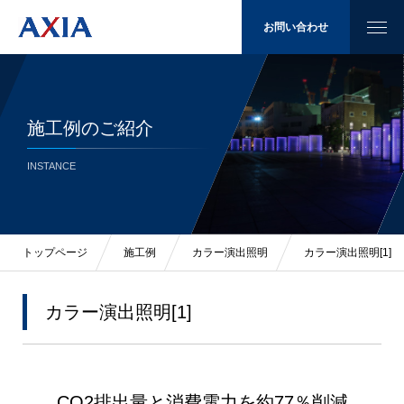
お問い合わせ
施工例のご紹介
太陽光発電
INSTANCE
省エネ
LED照明
トップページ
施工例
カラー演出照明
カラー演出照明[1]
施工例
カラー演出照明[1]
会社概要
CO2排出量と消費電力を約77％削減