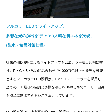
フルカラーLEDでライトアップ。
多彩な光の演出を行いつつ大幅な省エネを実現。
(防水・積雪対策仕様)
従来のHID照明によるライトアップをLEDカラー演出照明に交
換。R・G・B・Wの組み合わせで4,000万色以上の発光を可能
とするフルカラーLED照明は、DMXコントローラーを採用し、
全てのLED照明の色調と多様な演出をDMX信号でユーザー自身
も簡単に制御できるシステムとしています。
LED投光器は、地上高さ約10ｍ、設置ピッチは2.5mで15台を