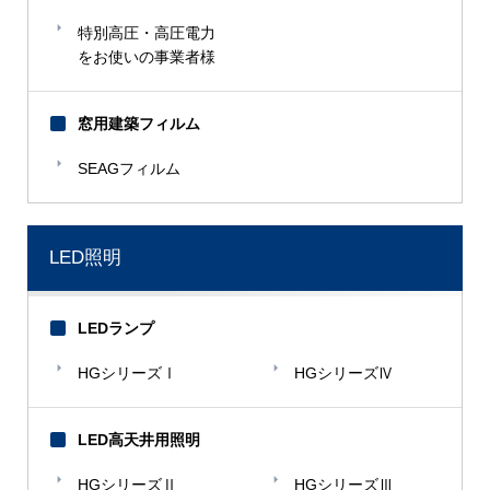
小里機材
特別高圧・高圧電力
をお使いの事業者様
【さ】
埼玉大学
窓用建築フィルム
サッポロビール
SEAGフィルム
滋賀県北部浄水場
昌和合成
住金物産
LED照明
住友電装
LEDランプ
【た】
高島屋
HGシリーズⅠ
HGシリーズⅣ
美ら海水族館
チヨダメタル
LED高天井用照明
ディープラン
HGシリーズⅡ
HGシリーズⅢ