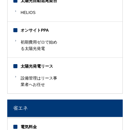
太陽光自動追尾架台
TOTO
HELIOS
【あ】
アメリカ大使館
オンサイトPPA
亜光照材
初期費用ゼロで始め
旭紙業
る太陽光発電
近江ニスコ工業
大沢電気
太陽光発電リース
オムロン
設備管理はリース事
業者へお任せ
【か】
カネ末製茶
キリンビール
省エネ
京セラ
合田観光商事
電気料金
国際短期大学