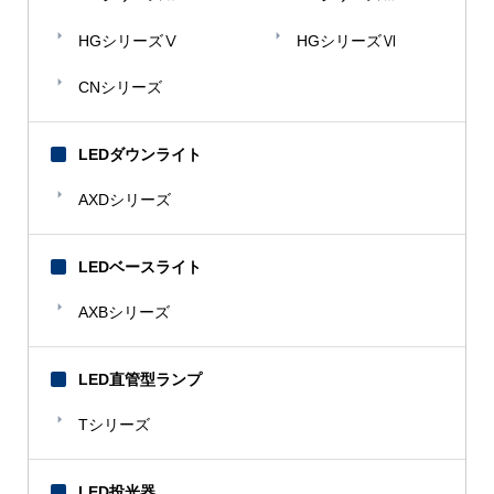
東京ガス
東京炭酸
HGシリーズⅤ
HGシリーズⅥ
トヨタ紡織
CNシリーズ
トヨタホーム
トヨタ自動織機
LEDダウンライト
【な】
AXDシリーズ
名古屋市交通局
名古屋精工
LEDベースライト
日鋼ステンレス
AXBシリーズ
【は】
東日本環境アクセス
LED直管型ランプ
不二重工
Tシリーズ
ホテルルポール麹町
LED投光器