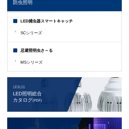
防虫照明
LED捕虫器スマートキャッチ
SCシリーズ
忌避照明虫さ～る
MSシリーズ
CATALOG
LED照明総合
カタログ
(PDF)