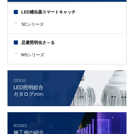
LED捕虫器スマートキャッチ
SCシリーズ
忌避照明虫さ～る
MSシリーズ
CATALOG
LED照明総合
カタログ
(PDF)
INSTANCE
施工例の紹介