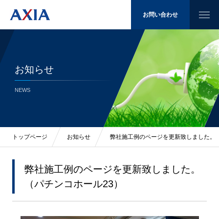
お問い合わせ
お知らせ
太陽光発電
NEWS
省エネ
LED照明
トップページ
お知らせ
弊社施工例のページを更新致しました。（
施工例
弊社施工例のページを更新致しました。
（パチンコホール23）
会社概要