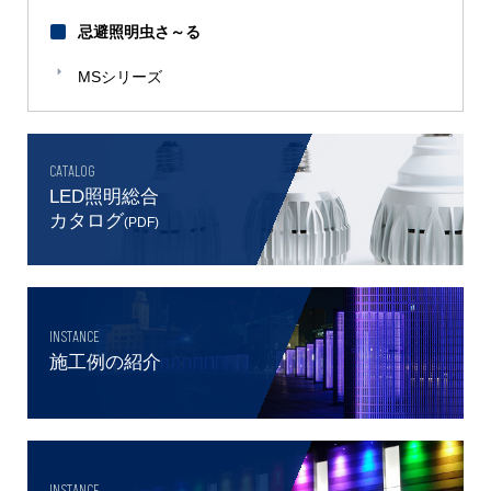
忌避照明虫さ～る
MSシリーズ
CATALOG
LED照明総合
カタログ
(PDF)
INSTANCE
施工例の紹介