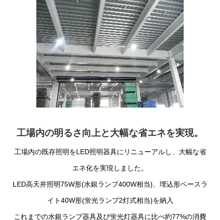
工場内の明るさ向上と大幅な省エネを実現。
工場内の既存照明をLED照明器具にリニューアルし、大幅な省
エネ化を実現しました。
LED高天井照明75W形(水銀ランプ400W相当)、埋込形ベースラ
イト40W形(蛍光ランプ2灯式相当)を納入
これまでの水銀ランプ器具及び蛍光灯器具に比べ約77%の消費