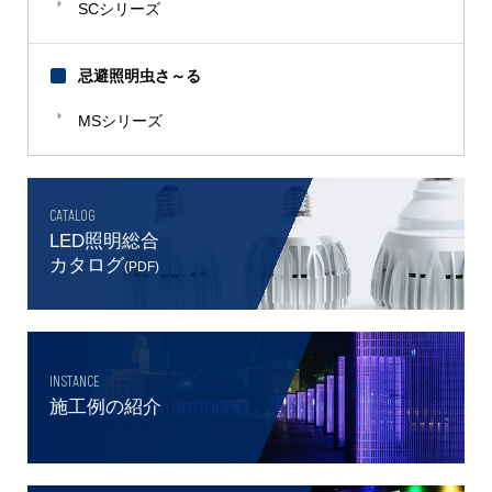
SCシリーズ
忌避照明虫さ～る
MSシリーズ
CATALOG
LED照明総合
カタログ
(PDF)
INSTANCE
施工例の紹介