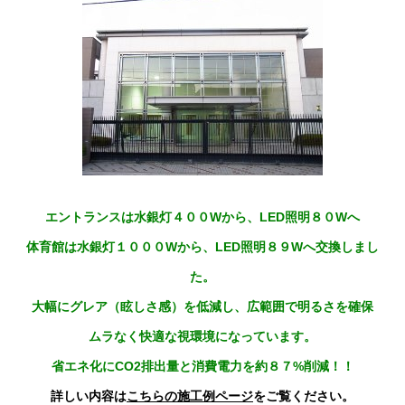
エントランスは水銀灯４００Wから、LED照明８０Wへ
体育館は水銀灯１０００Wから、LED照明８９Wへ交換しまし
た。
大幅にグレア（眩しさ感）を低減し、広範囲で明るさを確保
ムラなく快適な視環境になっています。
省エネ化にCO2排出量と消費電力を約８７%削減！！
詳しい内容は
こちらの施工例ページ
をご覧ください。