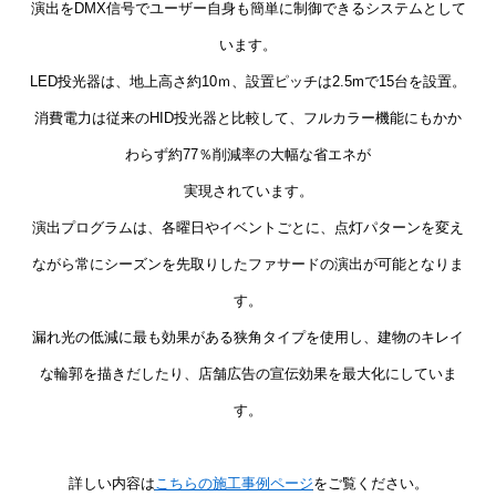
演出をDMX信号でユーザー自身も簡単に制御できるシステムとして
います。
LED投光器は、地上高さ約10ｍ、設置ピッチは2.5mで15台を設置。
消費電力は従来のHID投光器と比較して、フルカラー機能にもかか
わらず約77％削減率の大幅な省エネが
実現されています。
演出プログラムは、各曜日やイベントごとに、点灯パターンを変え
ながら常にシーズンを先取りしたファサードの演出が可能となりま
す。
漏れ光の低減に最も効果がある狭角タイプを使用し、建物のキレイ
な輪郭を描きだしたり、店舗広告の宣伝効果を最大化にしていま
す。
詳しい内容は
こちらの施工事例ページ
をご覧ください。